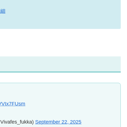
詳細
/QVVIx7FUsm
fes_fukka)
September 22, 2025