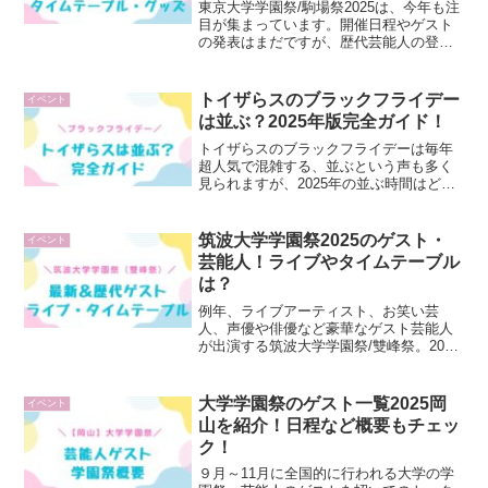
東京大学学園祭/駒場祭2025は、今年も注
目が集まっています。開催日程やゲスト
の発表はまだですが、歴代芸能人の登場
やユニークな模擬店・屋台など、見どこ
ろは盛りだくさんです。この記事では駒
場祭2025のゲストなど最新情報や楽しみ
トイザらスのブラックフライデー
イベント
方を詳しく紹介...
は並ぶ？2025年版完全ガイド！
トイザらスのブラックフライデーは毎年
超人気で混雑する、並ぶという声も多く
見られますが、2025年の並ぶ時間はどの
くらい？トイザらスのブラックフライデ
ー2025はいつから始まるのか、そして並
ぶ時間や整理券の有無、目玉商品まで気
筑波大学学園祭2025のゲスト・
イベント
になるポイントを...
芸能人！ライブやタイムテーブル
は？
例年、ライブアーティスト、お笑い芸
人、声優や俳優など豪華なゲスト芸能人
が出演する筑波大学学園祭/雙峰祭。2025
年のゲスト芸能人は誰なのでしょうか？
この記事では、筑波大学学園祭/雙峰祭の
2025年＆歴代の豪華ゲスト芸能人とあわ
大学学園祭のゲスト一覧2025岡
イベント
せて模擬店など...
山を紹介！日程など概要もチェッ
ク！
９月～11月に全国的に行われる大学の学