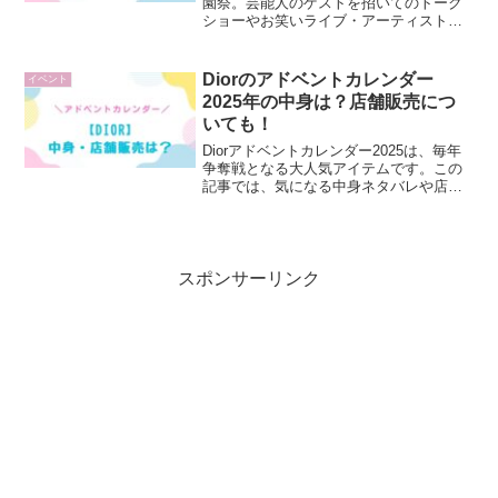
園祭。芸能人のゲストを招いてのトーク
ショーやお笑いライブ・アーティストラ
イブは学園祭の目玉でもあり、楽しみに
している方も多いのではないでしょう
か。岡山県でもたくさんの大学が芸能人
Diorのアドベントカレンダー
イベント
ゲストを学園祭に招待する...
2025年の中身は？店舗販売につ
いても！
Diorアドベントカレンダー2025は、毎年
争奪戦となる大人気アイテムです。この
記事では、気になる中身ネタバレや店舗
販売の有無、さらに楽天やAmazonなど販
売店での取り扱いについても紹介しま
す。まだ詳細は発表されていませんが、
過去の傾向か...
スポンサーリンク