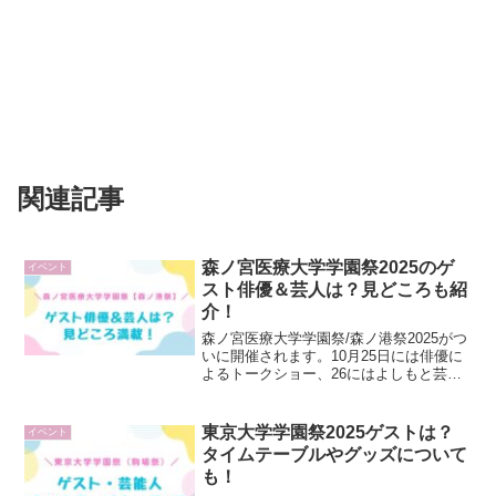
関連記事
森ノ宮医療大学学園祭2025のゲ
イベント
スト俳優＆芸人は？見どころも紹
介！
森ノ宮医療大学学園祭/森ノ港祭2025がつ
いに開催されます。10月25日には俳優に
よるトークショー、26にはよしもと芸人
によるお笑いライブが予定されています
が、ゲストは誰？2025年＆歴代芸能人ゲ
ストやタイムテーブル、開催日程や混雑
東京大学学園祭2025ゲストは？
イベント
予想、見...
タイムテーブルやグッズについて
も！